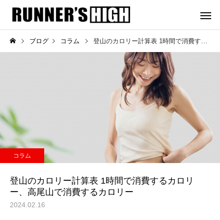
ブログ
コラム
登山のカロリー計算表 1時間で消費するカロリー、高尾山で消費するカロリー
音響レンタル / 備品レ
音響の運搬設置 
ンタル
レーショ
コラム
イベント
団体でのイベント立ち上げ
トレイルオープンエア
コラム
について
10 現場監督を終えて / 
ントを成功させるコツ
登山のカロリー計算表 1時間で消費するカロリ
ー、高尾山で消費するカロリー
2024.02.16